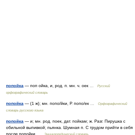
попойка
— поп ойка, и, род. п. мн. ч. оек …
Русский
орфографический словарь
попойка
— (1 ж); мн. попо/йки, Р. попо/ек …
Орфографический
словарь русского языка
попойка
— и; мн. род. поек, дат. пойкам; ж. Разг. Пирушка с
обильной выпивкой; пьянка. Шумная п. С трудом прийти в себя
после попойки …
Энциклопедический словарь