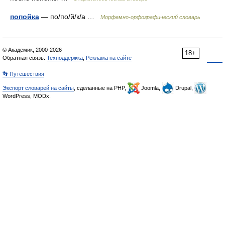
попойка
— по/по/й/к/а …
Морфемно-орфографический словарь
© Академик, 2000-2026
18+
Обратная связь:
Техподдержка
,
Реклама на сайте
👣 Путешествия
Экспорт словарей на сайты
, сделанные на PHP,
Joomla,
Drupal,
WordPress, MODx.